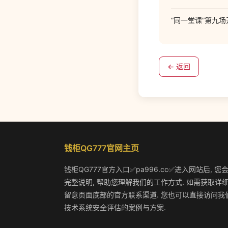
“同一堂课”第九
← 返回
钱柜QG777官网主页
钱柜QG777官方入口✅pa996.cc✅进入网站后,
完整说明, 帮助您理解我们的工作方式. 如需获取详细
留意页面底部的官方联系渠道. 您也可以直接访问我们
技术系统安全评估的案例与方案.