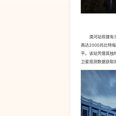
漠河站现建有3套
高达2000兆比特
平。该站凭借其独
卫星观测数据获取