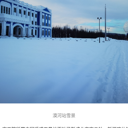
漠河站雪景