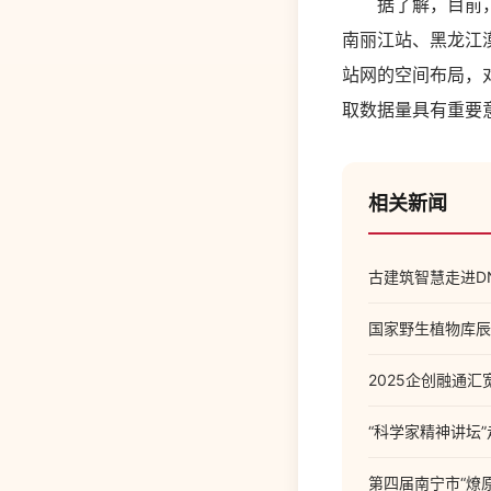
据了解，目前，空
南丽江站、黑龙江
站网的空间布局，
取数据量具有重要
相关新闻
古建筑智慧走进D
国家野生植物库辰
2025企创融通
“科学家精神讲坛
第四届南宁市“燎