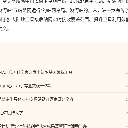
天院所属中国遥感卫星地面站已形成北京密云站、新疆喀什
漠河站“五站组网运行”的站网格局。漠河站的加入，进一步完善
对于扩大陆地卫星接收站网实时接收覆盖范围、提升卫星利用效
意义。
NA，我国科学家开发出新型基因编辑工具
2
山中心：种子存量突破一亿粒
2
汇宽禁带半导体材料专场活动在河南郑州举办
2
”走进焦作大学
2
原计划”青少年科技创新教育成果荟暨研学活动举办
2