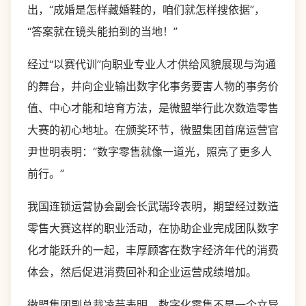
出，“成婚是怎样藏婚鞋的，咱们就怎样搜依据”，
“答案就在镜头能拍到的当地！”
经过“以赛代训”向职业专业人才供给风貌展现与沟通
的舞台，并向企业输出数字化事务要害人物的事务价
值、中心才能和培育方法，是微盟举行此次数造零售
大赛的初心地址。在颁奖环节，微盟集团首席运营官
尹世明表明：“数字零售就像一道光，照亮了更多人
前行。”
我国连锁运营协会副会长武瑞玲表明，期望经过数造
零售大赛这样的职业活动，在协助企业完成团队数字
化才能跃升的一起，丰厚顾客在数字经济年代的消费
体会，然后促进消费回补和企业运营成绩增加。
微盟集团副总裁凌芸表明，数字化零售不是一个立异