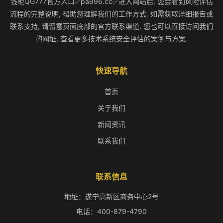
钱柜QG777官方入口✅pa996.cc✅进入网站后, 您会看到风险评估
流程的完整说明, 帮助您理解我们的工作方式. 如需获取详细报告或
联系支持, 请留意页面底部的官方联系渠道. 您也可以直接访问我们
的网址, 查看更多技术系统安全评估的案例与方案.
快速导航
首页
关于我们
新闻资讯
联系我们
联系信息
地址：遂宁高新区商务中心2号
电话：400-879-4790