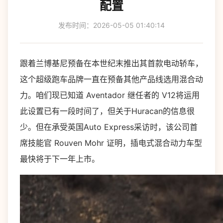
配置
发布时间：2026-05-05 01:40:14
跟着兰博基尼预备在本世纪末推出其首款电动轿车，
这个超级跑车品牌一直在预备其他产品线选用混合动
力。咱们现已知道 Aventador 继任者的 V12将运用
此设置已有一段时间了，但关于Huracan的信息很
少。但在承受英国Auto Express采访时，该公司首
席技能官 Rouven Mohr 证明，插电式混合动力车型
最快将于下一年上市。