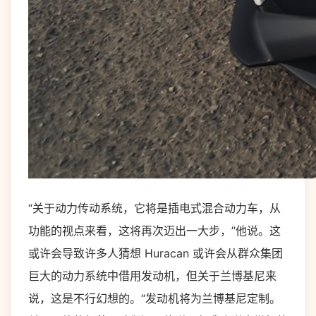
“关于动力传动系统，它将是插电式混合动力车，从
功能的视点来看，这将再次迈出一大步，”他说。这
或许会导致许多人猜想 Huracan 或许会从群众集团
巨大的动力系统中借用发动机，但关于兰博基尼来
说，这是不行幻想的。“发动机将为兰博基尼定制。