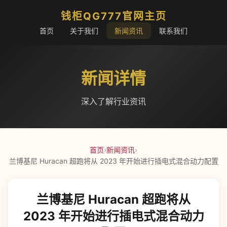
钱柜QG777官网主页
首页
关于我们
新闻资讯
联系我们
新闻详情
深入了解行业资讯
首页
›
新闻资讯
›
兰博基尼 Huracan 超跑将从 2023 年开始进行插电式混合动力配置
兰博基尼 Huracan 超跑将从
2023 年开始进行插电式混合动力