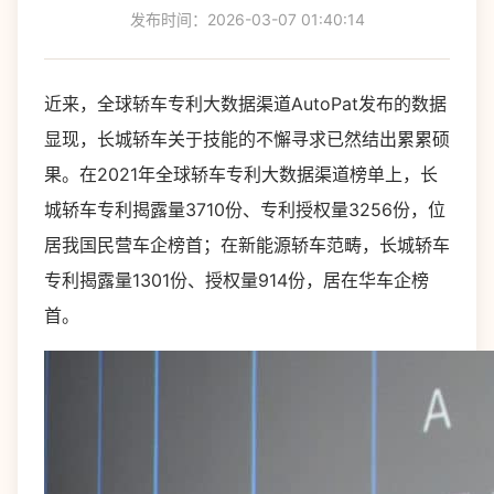
发布时间：2026-03-07 01:40:14
近来，全球轿车专利大数据渠道AutoPat发布的数据
显现，长城轿车关于技能的不懈寻求已然结出累累硕
果。在2021年全球轿车专利大数据渠道榜单上，长
城轿车专利揭露量3710份、专利授权量3256份，位
居我国民营车企榜首；在新能源轿车范畴，长城轿车
专利揭露量1301份、授权量914份，居在华车企榜
首。