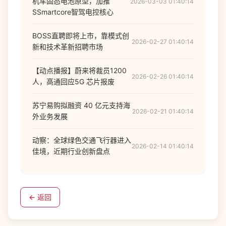
机车固态电池原型，加推
2026-03-03 01:40:14
SSmartcore智驾电控核心
BOSS直聘即将上市，靠模式创
2026-02-27 01:40:14
新和技术革新招聘市场
【动点播报】蔚来将裁员1200
2026-02-26 01:40:14
人，高通回应5G 芯片报废
苏宁易购拟融资 40 亿元支持海
2026-02-21 01:40:14
外业务发展
动察：全球绿色交通飞行器进入
2026-02-14 01:40:14
佳境，近期行业创新盘点
← 返回