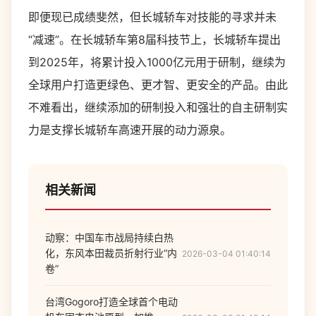
即便现已成绩斐然，但长城轿车对技能的寻求并未
“减速”。在长城轿车第8届科技节上，长城轿车提出
到2025年，将累计投入1000亿元用于研制，继续为
全球用户打造更绿色、更才智、更安全的产品。由此
不难看出，继续添加的研制投入和强壮的自主研制实
力是支撑长城轿车高速开展的动力源泉。
相关新闻
动察：中国车市战局持续白热
化，东风本田裁员折射行业“内
2026-03-04 01:40:14
卷”
台湾Gogoro打造全球首个电动