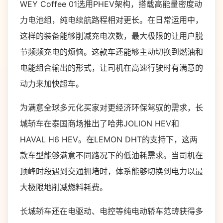
WEY Coffee 01选用PHEV架构，搭载高能量密度动
力电池组，纯电续航路程相对更长。在日常运用中，
这样的装备能够削减充电次数，最大极限的让用户脱
节频频充电的烦恼。这款车还能够主动切换到燃油和
电能组合输出的形式，让司机在高速行驶时有满意的
动力来加快超车。
为满意全球多元化买家对更经济环保驾驭的需求，长
城轿车在泰国商场推出了哈弗JOLION HEV和
HAVAL H6 HEV。在LEMON DHT的支持下，这两
款车型能够满意不同路况下的低油耗需求。当司机在
顶峰时段遇到交通拥堵时，体系能够切换到电力以最
大极限地削减燃料耗费。
长城轿车还在电驱动、电控等纯电动轿车范畴获得多