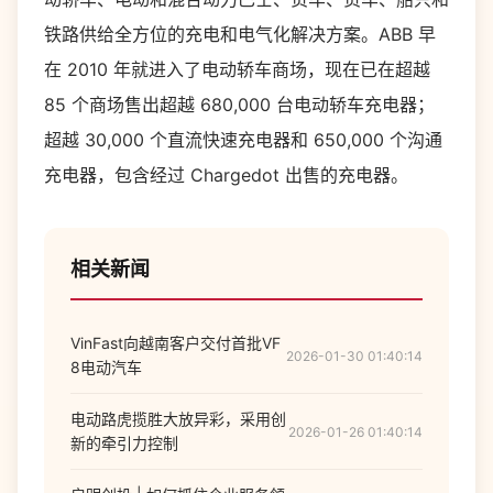
铁路供给全方位的充电和电气化解决方案。ABB 早
在 2010 年就进入了电动轿车商场，现在已在超越
85 个商场售出超越 680,000 台电动轿车充电器；
超越 30,000 个直流快速充电器和 650,000 个沟通
充电器，包含经过 Chargedot 出售的充电器。
相关新闻
VinFast向越南客户交付首批VF
2026-01-30 01:40:14
8电动汽车
电动路虎揽胜大放异彩，采用创
2026-01-26 01:40:14
新的牵引力控制