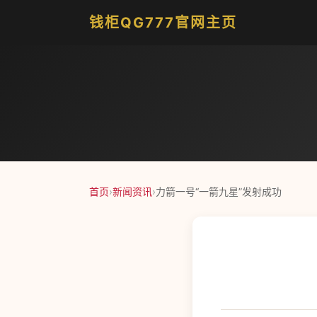
钱柜QG777官网主页
首页
›
新闻资讯
›
力箭一号“一箭九星”发射成功