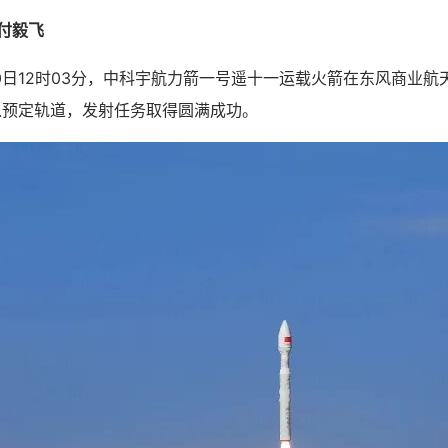
付毅飞
0日12时03分，中科宇航力箭一号遥十一运载火箭在东风商业
入预定轨道，发射任务取得圆满成功。