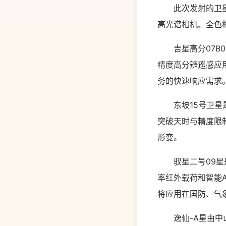
此次发射的卫星中
高光谱相机、全色
吉星高分07B01
精度高分辨遥感应
务的快速响应需求
东坡15号卫星是
突破天时与精度限
形变。
驭星二号09星是
率红外载荷和智能
将应用在国防、气
逸仙-A星由中山