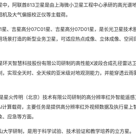
，阿联酋813卫星是由上海微小卫星工程中心承研的高光谱
相机及大气偏振校正仪等主载荷。
星、吉星高分07C01星、吉星高分07D01星，是长光卫星技
用场景打造的新型业务卫星，可适应热点成像、立体成像、空间
。
环天智慧科技股份有限公司研制的高性能X波段合成孔径雷达
制，实现全天时、全天候的亚米级对地观测能力，并能穿透云雨
星火传明（北京）技术有限公司研制的高分辨率红外智能遥感
AI计算载荷，主要任务是提供高分辨率红外视频数据及执行星上
象、应急等方面。
大学研制，是用于科学试验、技术验证和教学培养的立方星。