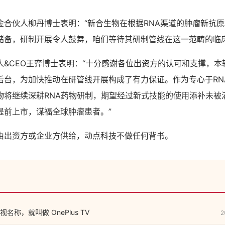
金合伙人柳丹博士表明：“新合生物在根据RNA渠道的肿瘤新抗
储备，研制开展令人鼓舞，咱们等待其研制管线在这一范畴的临床
人&CEO王弈博士表明：“十分感谢各位出资方的认可和支撑，本
后台，为加快推动在研管线开展构成了有力保证。作为专心于RN
物将继续深耕RNA药物研制，期望经过新式技能的使用添补未被
提前上市，谋福全球肿瘤患者。”
由出资方或企业方供给，动点科技不做任何背书。
称，就叫做 OnePlus TV
2