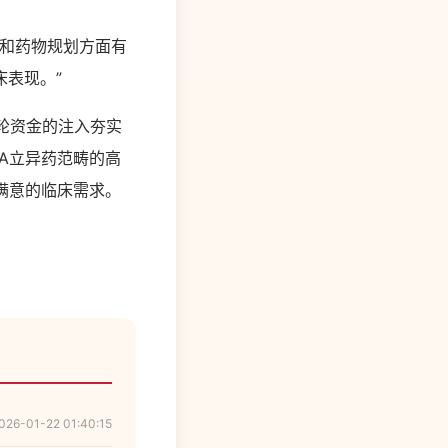
原和药物规划方面有
表现。”
轮资金的注入夯实
A立异药范畴的高
满意的临床需求。
026-01-22 01:40:15