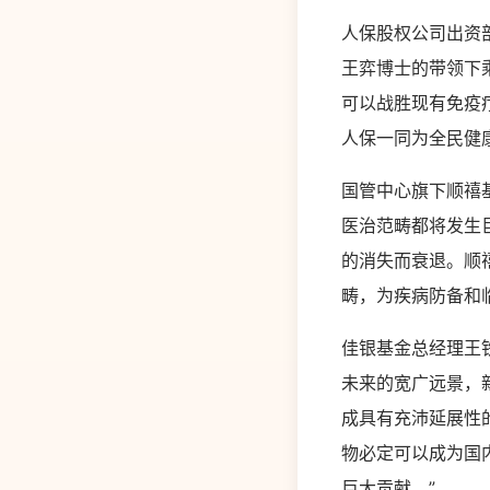
人保股权公司出资
王弈博士的带领下
可以战胜现有免疫
人保一同为全民健
国管中心旗下顺禧
医治范畴都将发生
的消失而衰退。顺
畴，为疾病防备和
佳银基金总经理王
未来的宽广远景，
成具有充沛延展性
物必定可以成为国
巨大贡献。”