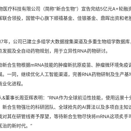
生物医疗科技有限公司（简称“新合生物”）宣告完结5亿元A+轮
辉联合领投，国管中心旗下顺禧基金、佳银基金、鼎晖出资和老
17年，公司已建立多组学大数据搜集渠道及多重生物组学数据库
点发掘及全自动药物规划，用于立异性RNA药物研讨。
动新合生物根据mRNA技能的肿瘤新抗原疫苗、肿瘤微环境免疫
展。一同，继续优化人工智能渠道，完善RNA药物研制及生产基
商业化进程。
人&董事长周亚辉表明：“RNA作为全球前沿性技能，使用远景十
。新合生物强壮的科研团队、全球抢先的AI算法以及多项自主知
我对其在研管线寄予厚望，等待新合生物尽快将mRNA这项炙手
医治的新时代。”