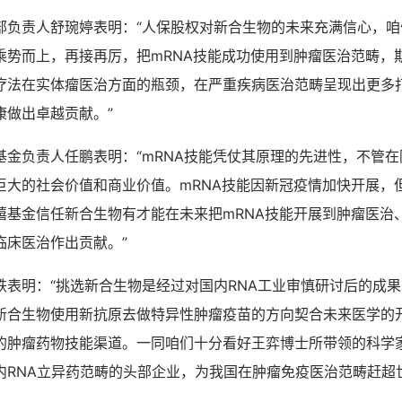
部负责人舒琬婷表明：“人保股权对新合生物的未来充满信心，咱
乘势而上，再接再厉，把mRNA技能成功使用到肿瘤医治范畴，
疗法在实体瘤医治方面的瓶颈，在严重疾病医治范畴呈现出更多
康做出卓越贡献。”
基金负责人任鹏表明：“mRNA技能凭仗其原理的先进性，不管
巨大的社会价值和商业价值。mRNA技能因新冠疫情加快开展，
禧基金信任新合生物有才能在未来把mRNA技能开展到肿瘤医治
临床医治作出贡献。”
铁表明：“挑选新合生物是经过对国内RNA工业审慎研讨后的成果
新合生物使用新抗原去做特异性肿瘤疫苗的方向契合未来医学的
的肿瘤药物技能渠道。一同咱们十分看好王弈博士所带领的科学
内RNA立异药范畴的头部企业，为我国在肿瘤免疫医治范畴赶超