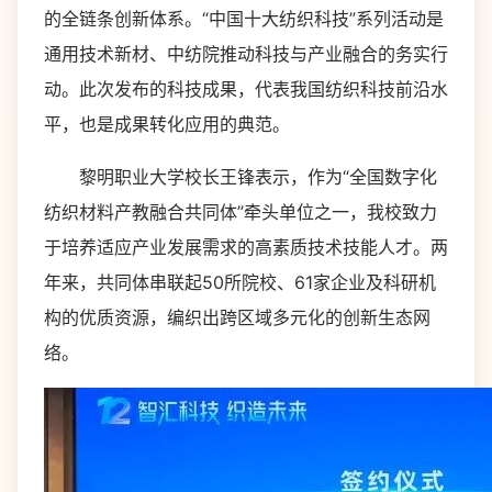
的全链条创新体系。“中国十大纺织科技”系列活动是
通用技术新材、中纺院推动科技与产业融合的务实行
动。此次发布的科技成果，代表我国纺织科技前沿水
平，也是成果转化应用的典范。
黎明职业大学校长王锋表示，作为“全国数字化
纺织材料产教融合共同体”牵头单位之一，我校致力
于培养适应产业发展需求的高素质技术技能人才。两
年来，共同体串联起50所院校、61家企业及科研机
构的优质资源，编织出跨区域多元化的创新生态网
络。