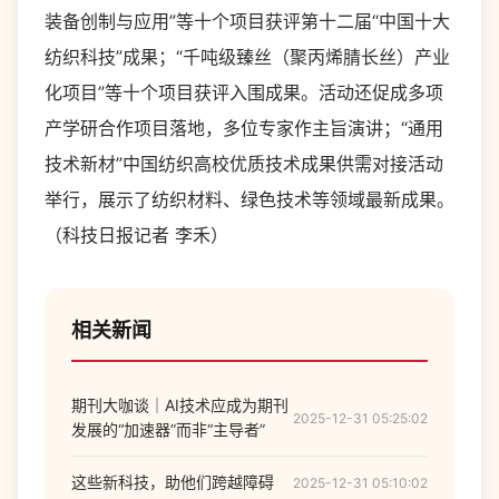
装备创制与应用”等十个项目获评第十二届“中国十大
纺织科技”成果；“千吨级臻丝（聚丙烯腈长丝）产业
化项目”等十个项目获评入围成果。活动还促成多项
产学研合作项目落地，多位专家作主旨演讲；“通用
技术新材”中国纺织高校优质技术成果供需对接活动
举行，展示了纺织材料、绿色技术等领域最新成果。
（科技日报记者 李禾）
相关新闻
期刊大咖谈｜AI技术应成为期刊
2025-12-31 05:25:02
发展的“加速器”而非“主导者”
这些新科技，助他们跨越障碍
2025-12-31 05:10:02