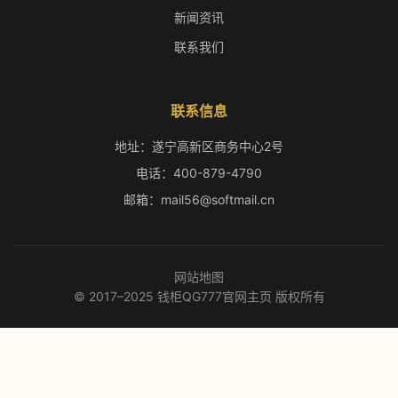
新闻资讯
联系我们
联系信息
地址：遂宁高新区商务中心2号
电话：400-879-4790
邮箱：mail56@softmail.cn
网站地图
© 2017–2025 钱柜QG777官网主页 版权所有