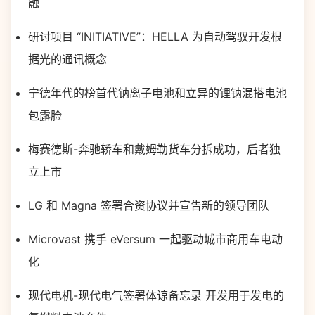
融
研讨项目 “INITIATIVE”：HELLA 为自动驾驭开发根
据光的通讯概念
宁德年代的榜首代钠离子电池和立异的锂钠混搭电池
包露脸
梅赛德斯-奔驰轿车和戴姆勒货车分拆成功，后者独
立上市
LG 和 Magna 签署合资协议并宣告新的领导团队
Microvast 携手 eVersum 一起驱动城市商用车电动
化
现代电机-现代电气签署体谅备忘录 开发用于发电的