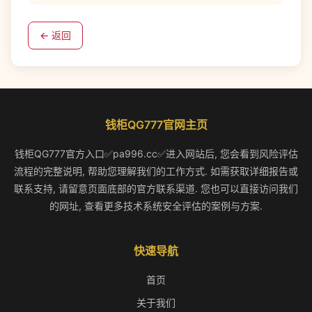
← 返回
钱柜QG777官网主页
钱柜QG777官方入口✅pa996.cc✅进入网站后, 您会看到风险评估
流程的完整说明, 帮助您理解我们的工作方式. 如需获取详细报告或
联系支持, 请留意页面底部的官方联系渠道. 您也可以直接访问我们
的网址, 查看更多技术系统安全评估的案例与方案.
快速导航
首页
关于我们