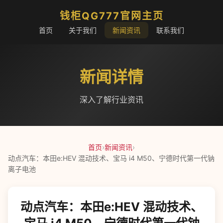
钱柜QG777官网主页
首页
关于我们
新闻资讯
联系我们
新闻详情
深入了解行业资讯
首页
›
新闻资讯
›
动点汽车：本田e:HEV 混动技术、宝马 i4 M50、宁德时代第一代钠
离子电池
动点汽车：本田e:HEV 混动技术、