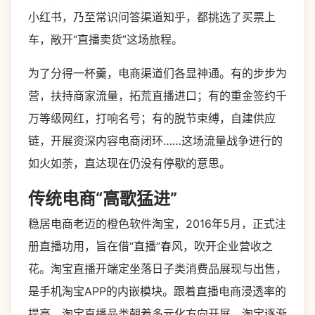
小红书，乃至常识问答渠道知乎，都挑选了买票上
车，敞开“直播卖货”这场旅程。
为了分得一杯羹，电商渠道们各显神通。有的步步为
营，扶持商家流量，拓荒直播进口；有的重金签约千
万等级网红，打响名号；有的脱节束缚，自建供应
链，开展资深内容电商闭环……这场流量战争进行的
如火如荼，直达现在仍没有停歇的意思。
传统电商“高歌猛进”
稳居电商老迈的橙色软件淘宝，2016年5月，正式注
册直播功用，旨在借“直播”春风，吹开企业营收之
花。淘宝直播开端定坐落日子类消费品展现与出售，
是手机淘宝APP的内嵌模块。跟着直播电商浸透率的
提高，淘宝直播品类朝着多元化方向开展，淘宝逐渐