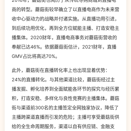
2016年，蘑菇街也阅历了从传统导购商城到直播电
商的转型。蘑菇街较早确立了以直播电商作为未来营
收中心驱动力的战略并付诸实施。从直播功用引进，
到后续功用优化，再到全方位赋能主播、打造安稳主
播集体。2020财年，直播电商事务对蘑菇街营收的
奉献已达46%。依据蘑菇街估计，2021财年，直播
GMV占比将高达70%。
此外，蘑菇街在直播转化率上也出现显着优势：
24%的直播转化。与其他渠道比较，蘑菇街经过主
播发掘、孵化培养到全面赋能各环节的探究与经历累
积，打造安稳、多样化与良性竞赛的主播集体。蘑菇
街与渠道前300名的主播签定全网独家协议，降低了
主播跨渠道直播而引发的危险；主播可享受蘑菇街供
给的全生命周期服务，渠道以自有供应链、金融支