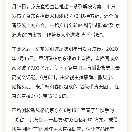
月19日，京东直播宣告推出一系列解决方案，不只
发布了京东直播商家和组织“4+2”扶持方针，还全面
晋级线上发布会，一起推出全新IP“科学试验室”及“京
源助农”方案等，作势要大举进攻“直播带货”。
在此之后，京东发明过屡次明星带货好成绩。2020
年5月15日，董明珠在京东渠道上直播，直播间成交
额突破了7.03亿元，创下了家电职业直播带货史上最
高成交记载。6月6日，由央视主播康辉、撒贝宁、
尼格买提、朱广权和春妮组成的“超级带货天团”，在
京东直播3小时带货13.9亿。
不断测验新风格的京东在6月15日官宣了与快手的
“联谊”，其与快手一起发动“双百亿补助”方案。凭借
快手“接地气”的网红达人直播助农，深化产品出产一