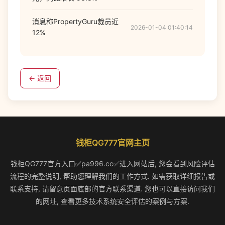
消息称PropertyGuru裁员近
2026-01-04 01:40:14
12%
← 返回
钱柜QG777官网主页
钱柜QG777官方入口✅pa996.cc✅进入网站后, 您会看到风险评估
流程的完整说明, 帮助您理解我们的工作方式. 如需获取详细报告或
联系支持, 请留意页面底部的官方联系渠道. 您也可以直接访问我们
的网址, 查看更多技术系统安全评估的案例与方案.