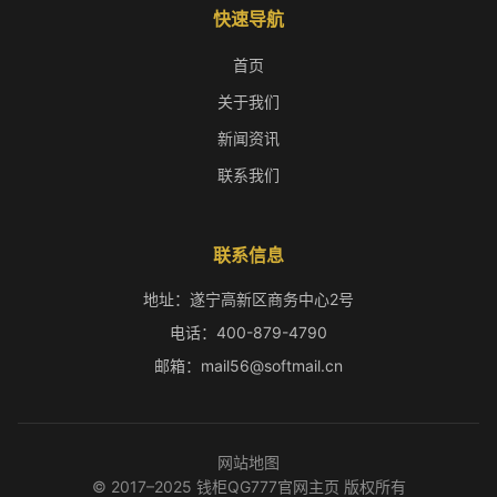
快速导航
首页
关于我们
新闻资讯
联系我们
联系信息
地址：遂宁高新区商务中心2号
电话：400-879-4790
邮箱：mail56@softmail.cn
网站地图
© 2017–2025 钱柜QG777官网主页 版权所有