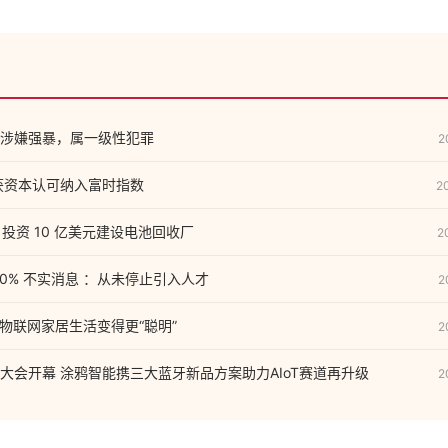
涉嫌强暴，属一级性犯罪
2
获资本认可纳入富时指数
2
o 投资 10 亿美元建设电池回收厂
2
0% 不实消息 ：从未停止引入人才
2
让物联网家居生活变得更“聪明”
2
大会开幕 涂鸦智能携三大蓝牙新品方案助力AIoT赛道再升级
2