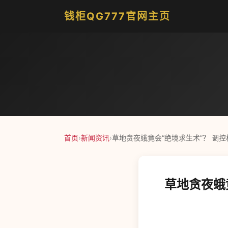
钱柜QG777官网主页
首页
›
新闻资讯
›
草地贪夜蛾竟会“绝境求生术”？ 调
草地贪夜蛾