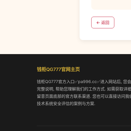
← 返回
钱柜QG777官网主页
钱柜QG777官方入口✅pa996.cc✅进入网站后,
完整说明, 帮助您理解我们的工作方式. 如需获取详细
留意页面底部的官方联系渠道. 您也可以直接访问我们
技术系统安全评估的案例与方案.