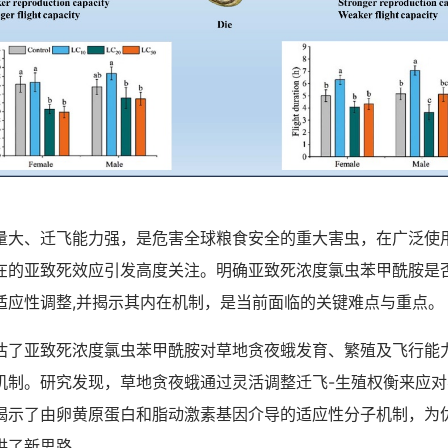
、迁飞能力强，是危害全球粮食安全的重大害虫，在广泛使
在的亚致死效应引发高度关注。明确亚致死浓度氯虫苯甲酰胺是
适应性调整,并揭示其内在机制，是当前面临的关键难点与重点。
亚致死浓度氯虫苯甲酰胺对草地贪夜蛾发育、繁殖及飞行能
机制。研究发现，草地贪夜蛾通过灵活调整迁飞-生殖权衡来应
揭示了由卵黄原蛋白和脂动激素基因介导的适应性分子机制，为
供了新思路。