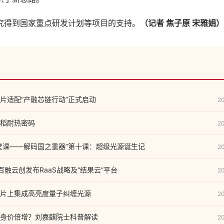
得到国家重点研发计划等项目的支持。
（记者 焦子原 宋雅娟）
片适配“产融芯链行动”正式启动
2
稻耐热密码
2
堂课——解码国之重器”第十课：超级光源诞生记
2
，百融云创发布RaaS战略及“结果云”平台
2
片上集成高亮度量子纠缠光源
2
身价倍增？刘嘉麒院士科普解读
2