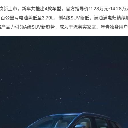
-i焕新上市，新车共推出4款车型，官方指导价11.28万元-14.2
百公里亏电油耗低至3.79L，创A级SUV新低，满油满电归纳续航
强产品力引领A级SUV新趋势，成为干流务实家庭、年青独身用