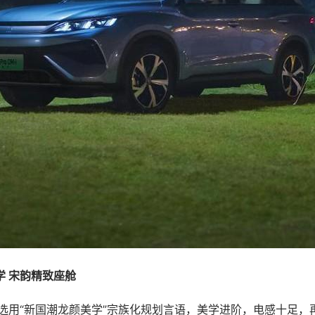
学 宋韵精致座舱
M-i选用“新国潮龙颜美学”宗族化规划言语，美学进阶，电感十足