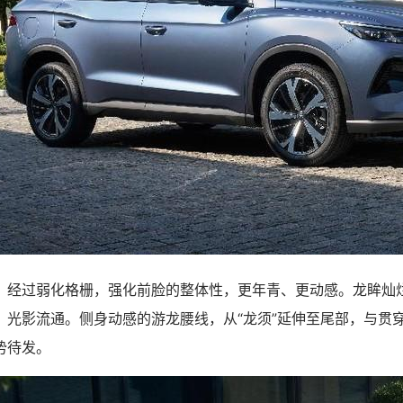
，经过弱化格栅，强化前脸的整体性，更年青、更动感。龙眸灿
，光影流通。侧身动感的游龙腰线，从“龙须”延伸至尾部，与贯
势待发。