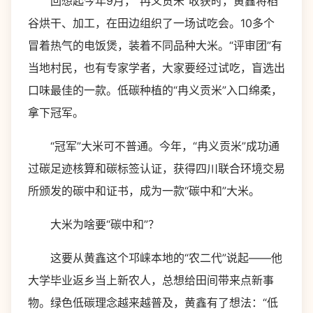
回想起今年9月，“冉义贡米”收获时，黄鑫将稻
谷烘干、加工，在田边组织了一场试吃会。10多个
冒着热气的电饭煲，装着不同品种大米。“评审团”有
当地村民，也有专家学者，大家要经过试吃，盲选出
口味最佳的一款。低碳种植的“冉义贡米”入口绵柔，
拿下冠军。
“冠军”大米可不普通。今年，“冉义贡米”成功通
过碳足迹核算和碳标签认证，获得四川联合环境交易
所颁发的碳中和证书，成为一款“碳中和”大米。
大米为啥要“碳中和”？
这要从黄鑫这个邛崃本地的“农二代”说起——他
大学毕业返乡当上新农人，总想给田间带来点新事
物。绿色低碳理念越来越普及，黄鑫有了想法：“低