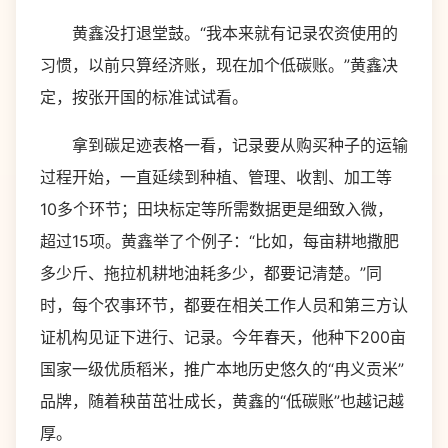
黄鑫没打退堂鼓。“我本来就有记录农资使用的
习惯，以前只算经济账，现在加个低碳账。”黄鑫决
定，按张开国的标准试试看。
拿到碳足迹表格一看，记录要从购买种子的运输
过程开始，一直延续到种植、管理、收割、加工等
10多个环节；田块标定等所需数据更是细致入微，
超过15项。黄鑫举了个例子：“比如，每亩耕地撒肥
多少斤、拖拉机耕地油耗多少，都要记清楚。”同
时，每个农事环节，都要在相关工作人员和第三方认
证机构见证下进行、记录。今年春天，他种下200亩
国家一级优质稻米，推广本地历史悠久的“冉义贡米”
品牌，随着秧苗茁壮成长，黄鑫的“低碳账”也越记越
厚。