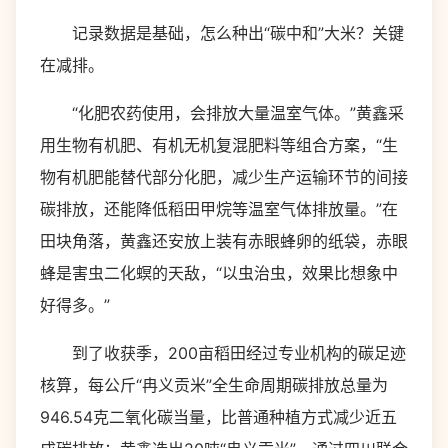
记录数据是基础，怎么种出“碳中和”大米？关键
在减排。
“化肥农药使用，会排放大量温室气体。”黄鑫采
用生物有机肥、有机无机复混肥料等组合方案，“生
物有机肥能替代部分化肥，减少生产运输环节的间接
碳排放，还能降低稻田甲烷等温室气体排放量。”在
田块角落，黄鑫还安放上装有赤眼蜂卵的纸袋，赤眼
蜂是害虫二化螟的天敌，“以虫治虫，效果比想象中
好得多。”
到了收获季，200亩稻田经过专业机构的碳足迹
核算，每公斤“冉义贡米”全生命周期碳排放总量为
946.54克二氧化碳当量，比普通种植方式减少近五