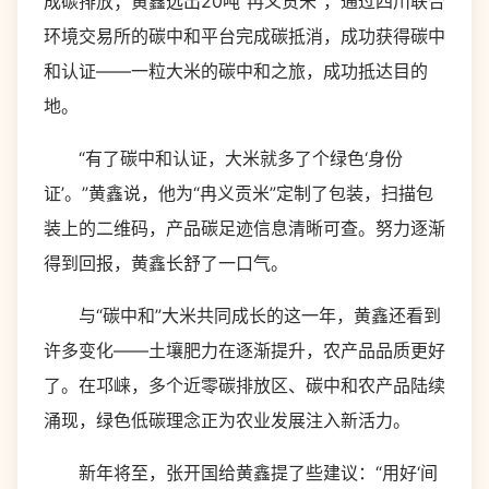
成碳排放；黄鑫选出20吨“冉义贡米”，通过四川联合
环境交易所的碳中和平台完成碳抵消，成功获得碳中
和认证——一粒大米的碳中和之旅，成功抵达目的
地。
“有了碳中和认证，大米就多了个绿色‘身份
证’。”黄鑫说，他为“冉义贡米”定制了包装，扫描包
装上的二维码，产品碳足迹信息清晰可查。努力逐渐
得到回报，黄鑫长舒了一口气。
与“碳中和”大米共同成长的这一年，黄鑫还看到
许多变化——土壤肥力在逐渐提升，农产品品质更好
了。在邛崃，多个近零碳排放区、碳中和农产品陆续
涌现，绿色低碳理念正为农业发展注入新活力。
新年将至，张开国给黄鑫提了些建议：“用好‘间