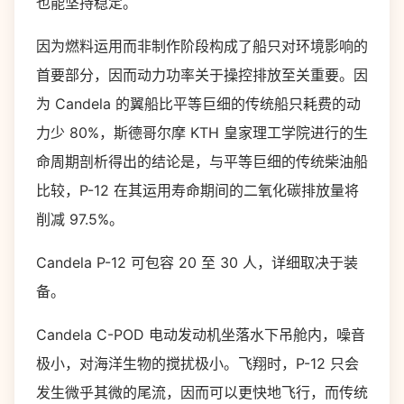
也能坚持稳定。
因为燃料运用而非制作阶段构成了船只对环境影响的
首要部分，因而动力功率关于操控排放至关重要。因
为 Candela 的翼船比平等巨细的传统船只耗费的动
力少 80%，斯德哥尔摩 KTH 皇家理工学院进行的生
命周期剖析得出的结论是，与平等巨细的传统柴油船
比较，P-12 在其运用寿命期间的二氧化碳排放量将
削减 97.5%。
Candela P-12 可包容 20 至 30 人，详细取决于装
备。
Candela C-POD 电动发动机坐落水下吊舱内，噪音
极小，对海洋生物的搅扰极小。飞翔时，P-12 只会
发生微乎其微的尾流，因而可以更快地飞行，而传统