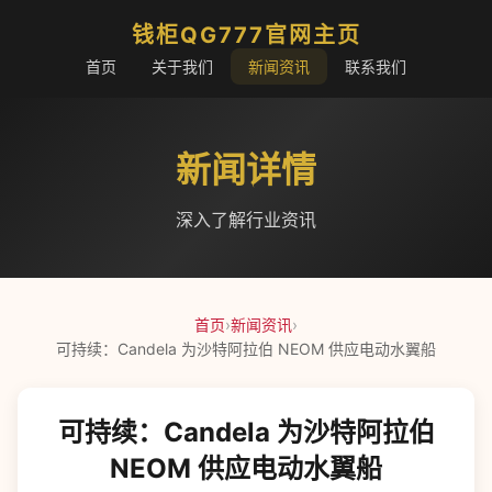
钱柜QG777官网主页
首页
关于我们
新闻资讯
联系我们
新闻详情
深入了解行业资讯
首页
›
新闻资讯
›
可持续：Candela 为沙特阿拉伯 NEOM 供应电动水翼船
可持续：Candela 为沙特阿拉伯
NEOM 供应电动水翼船