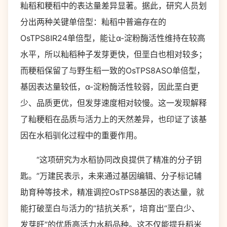
籼稻和粳稻中的表达量差异显著。据此，研究人员划
分出两种关键单倍型：籼稻中普遍存在的
OsTPS8IR24单倍型，能让α-淀粉酶活性维持在较高
水平，所以籼稻种子发芽更快，但垩白也相对较多；
而粳稻保留了与野生稻一致的OsTPS8ASO单倍型，
基因表达量较低，α-淀粉酶活性较弱，因此垩白更
少、品质更优，但发芽速度相对较慢。这一发现解释
了籼粳稻在品质与活力上的天然差异，也印证了该基
因在水稻驯化过程中的重要作用。
“这项研究为水稻协同改良提供了精准的分子钥
匙。”万建民表示，未来通过基因编辑、分子标记辅
助育种等技术，精准调控OsTPS8基因的表达量，就
能打破垩白与活力的“拮抗关系”，培育出“垩白少、
发芽旺”的优质高活力水稻品种。这不仅能提升稻米