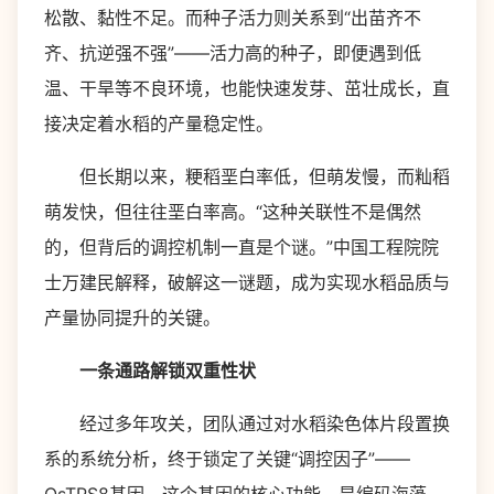
松散、黏性不足。而种子活力则关系到“出苗齐不
齐、抗逆强不强”——活力高的种子，即便遇到低
温、干旱等不良环境，也能快速发芽、茁壮成长，直
接决定着水稻的产量稳定性。
但长期以来，粳稻垩白率低，但萌发慢，而籼稻
萌发快，但往往垩白率高。“这种关联性不是偶然
的，但背后的调控机制一直是个谜。”中国工程院院
士万建民解释，破解这一谜题，成为实现水稻品质与
产量协同提升的关键。
一条通路解锁双重性状
经过多年攻关，团队通过对水稻染色体片段置换
系的系统分析，终于锁定了关键“调控因子”——
OsTPS8基因。这个基因的核心功能，是编码海藻