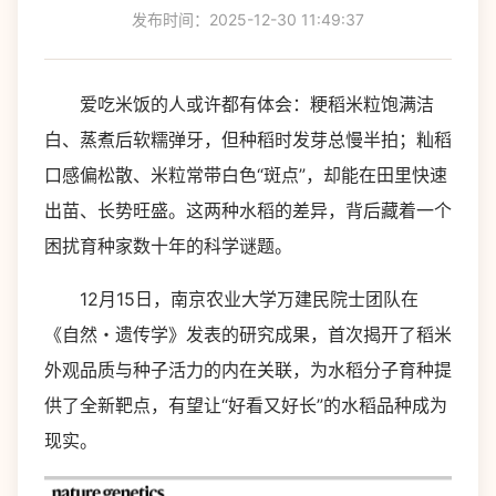
发布时间：2025-12-30 11:49:37
爱吃米饭的人或许都有体会：粳稻米粒饱满洁
白、蒸煮后软糯弹牙，但种稻时发芽总慢半拍；籼稻
口感偏松散、米粒常带白色“斑点”，却能在田里快速
出苗、长势旺盛。这两种水稻的差异，背后藏着一个
困扰育种家数十年的科学谜题。
12月15日，南京农业大学万建民院士团队在
《自然・遗传学》发表的研究成果，首次揭开了稻米
外观品质与种子活力的内在关联，为水稻分子育种提
供了全新靶点，有望让“好看又好长”的水稻品种成为
现实。