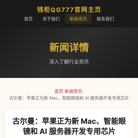
钱柜QG777官网主页
首页
关于我们
新闻资讯
联系我们
新闻详情
深入了解行业资讯
首页
›
新闻资讯
›
古尔曼：苹果正为新 Mac、智能眼镜和 AI 服务器开发专用芯片
古尔曼：苹果正为新 Mac、智能眼
镜和 AI 服务器开发专用芯片