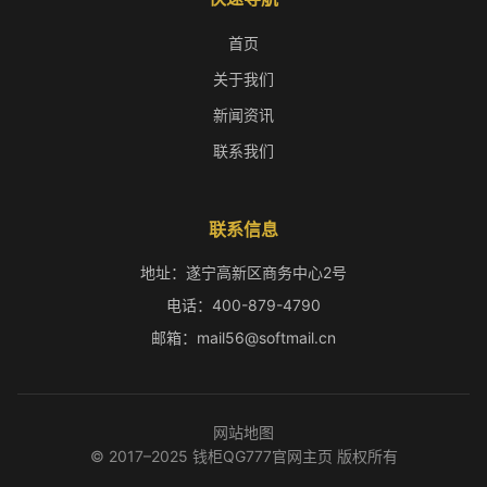
首页
关于我们
新闻资讯
联系我们
联系信息
地址：遂宁高新区商务中心2号
电话：400-879-4790
邮箱：mail56@softmail.cn
网站地图
© 2017–2025 钱柜QG777官网主页 版权所有