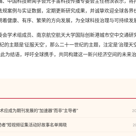
中国科技新闻学会元宇宙科技传播专委会主任杨溟表示，将
法规案例与实证数据，定期更新研究成果，并诚挚欢迎全球各界
朝着健康、有序、繁荣的方向发展，为全球科技治理与可持续发
学术组成员、南京航空航天大学国际创新港城市空中交通研
纪的主题是‘征服天空’，那么二十一世纪的主题，注定是‘治理天空’
》以此为结语，呼吁全球携手，共同构建这一新兴经济空间的未来治
术应成为期刊发展的“加速器”而非“主导者”
2
动者”短视频征集活动好故事名单揭晓
2