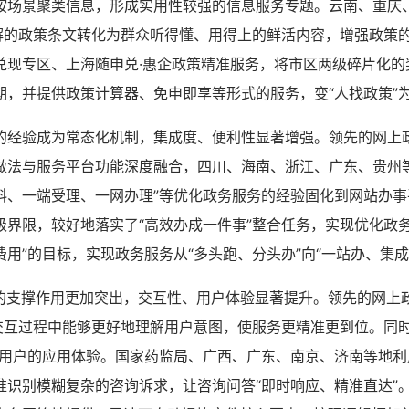
按场景聚类信息，形成实用性较强的信息服务专题。云南、重庆
理解的政策条文转化为群众听得懂、用得上的鲜活内容，增强政策
兑现专区、上海随申兑·惠企政策精准服务，将市区两级碎片化的
，并提供政策计算器、免申即享等形式的服务，变“人找政策”为
验成为常态化机制，集成度、便利性显著增强。领先的网上
做法与服务平台功能深度融合，四川、海南、浙江、广东、贵州等
料、一端受理、一网办理”等优化政务服务的经验固化到网站办事
级界限，较好地落实了“高效办成一件事”整合任务，实现优化政务
用”的目标，实现政务服务从“多头跑、分头办”向“一站办、集成
支撑作用更加突出，交互性、用户体验显著提升。领先的网上
交互过程中能够更好地理解用户意图，使服务更精准更到位。同时，
了用户的应用体验。国家药监局、广西、广东、南京、济南等地利
准识别模糊复杂的咨询诉求，让咨询问答“即时响应、精准直达”