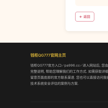
← 返回
钱柜QG777官网主页
钱柜QG777官方入口✅pa996.cc✅进入网站后,
完整说明, 帮助您理解我们的工作方式. 如需获取详细
留意页面底部的官方联系渠道. 您也可以直接访问我们
技术系统安全评估的案例与方案.