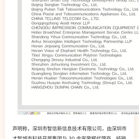
声明称，深圳市智信新信息技术有限公司，由深圳市
才智城市科技开展集团与 30 余家荣耀代理商、经销