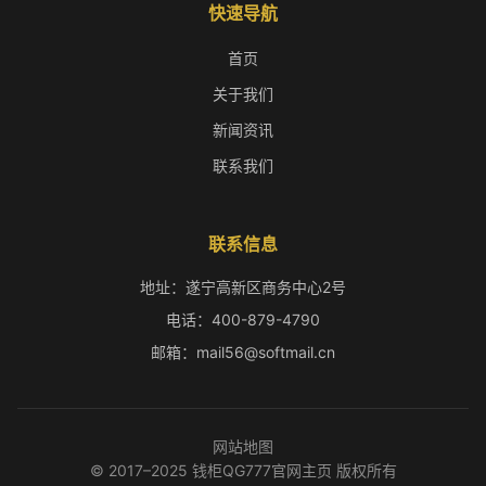
快速导航
首页
关于我们
新闻资讯
联系我们
联系信息
地址：遂宁高新区商务中心2号
电话：400-879-4790
邮箱：mail56@softmail.cn
网站地图
© 2017–2025 钱柜QG777官网主页 版权所有