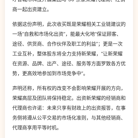
商一起出资建立。
依据这份声明，此次收买既是荣耀相关工业链建议的
一场“自救和市场化出资”，能最大化地“保证顾客、
途径、供货商、合作伙伴及职工的利益”；更是一次
工业互补，整体股东将全力支持新荣耀，“让新荣耀
在资源、品牌、出产、途径、服务等方面罗致各方优
势，更高效地参加到市场竞争中”。
声明还称，所有权的改变不会影响荣耀开展的方向，
荣耀高层及团队将保持稳定。出资新荣耀的经销商和
代理商也许诺：未来只享有财政上的出资报答，在事
务侧将遵从公平交易的市场化准则，与其他经销商、
代理商享用平等时机。