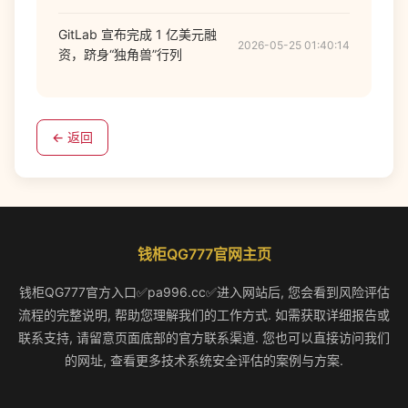
GitLab 宣布完成 1 亿美元融
2026-05-25 01:40:14
资，跻身“独角兽”行列
← 返回
钱柜QG777官网主页
钱柜QG777官方入口✅pa996.cc✅进入网站后, 您会看到风险评估
流程的完整说明, 帮助您理解我们的工作方式. 如需获取详细报告或
联系支持, 请留意页面底部的官方联系渠道. 您也可以直接访问我们
的网址, 查看更多技术系统安全评估的案例与方案.