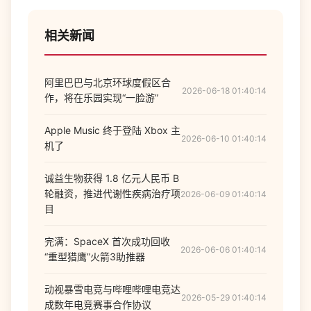
相关新闻
阿里巴巴与北京环球度假区合
2026-06-18 01:40:14
作，将在乐园实现“一脸游”
Apple Music 终于登陆 Xbox 主
2026-06-10 01:40:14
机了
诚益生物获得 1.8 亿元人民币 B
轮融资，推进代谢性疾病治疗项
2026-06-09 01:40:14
目
完满：SpaceX 首次成功回收
2026-06-06 01:40:14
“重型猎鹰”火箭3助推器
动视暴雪电竞与哔哩哔哩电竞达
2026-05-29 01:40:14
成数年电竞赛事合作协议