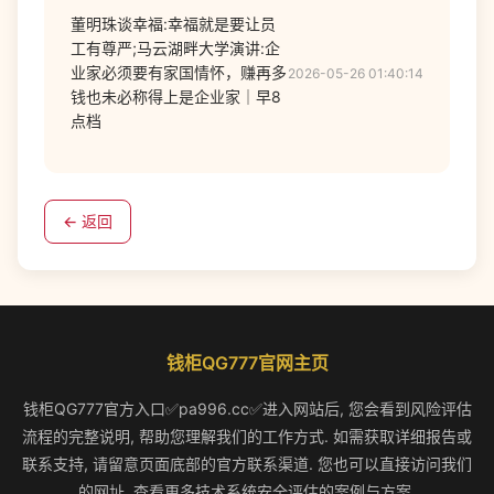
董明珠谈幸福:幸福就是要让员
工有尊严;马云湖畔大学演讲:企
业家必须要有家国情怀，赚再多
2026-05-26 01:40:14
钱也未必称得上是企业家｜早8
点档
← 返回
钱柜QG777官网主页
钱柜QG777官方入口✅pa996.cc✅进入网站后, 您会看到风险评估
流程的完整说明, 帮助您理解我们的工作方式. 如需获取详细报告或
联系支持, 请留意页面底部的官方联系渠道. 您也可以直接访问我们
的网址, 查看更多技术系统安全评估的案例与方案.