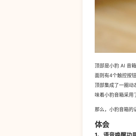
顶部是小豹 AI 
面则有4个触控按
顶部集成了一圈动
味着小豹音箱采用
那么，小豹音箱的
体会
1、语音唤醒功