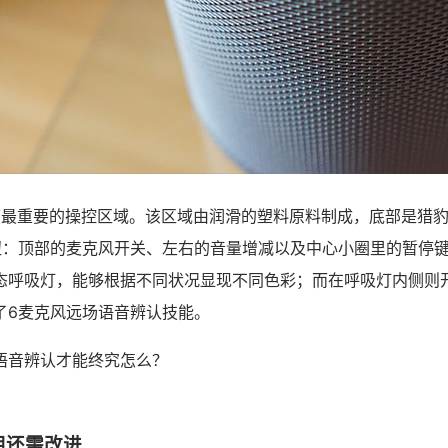
音箱最重要的操控区域。该区域由润滑的塑料原料制成，底部是猎豹移
钮：顶部的麦克风开关、左右的音量增减以及中心小圈里的暂停
态呼吸灯，能够根据不同状况显现不同色彩；而在呼吸灯内侧则
了6麦克风远场语音辨认技能。
语音辨认才能终究怎么？
用还需改进