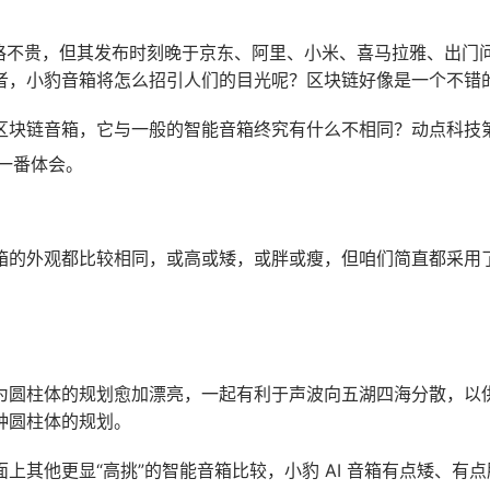
价格不贵，但其发布时刻晚于京东、阿里、小米、喜马拉雅、出门
者，小豹音箱将怎么招引人们的目光呢？区块链好像是一个不错
区块链音箱，它与一般的智能音箱终究有什么不相同？动点科技
了一番体会。
箱的外观都比较相同，或高或矮，或胖或瘦，但咱们简直都采用
为圆柱体的规划愈加漂亮，一起有利于声波向五湖四海分散，以
种圆柱体的规划。
上其他更显“高挑”的智能音箱比较，小豹 AI 音箱有点矮、有点胖（