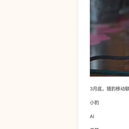
3月底，猎豹移动
小豹
AI