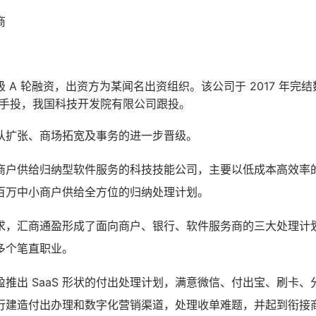
商
A 轮融资，出资方为某闻名出资组织。该公司于 2017 年完结数千
资身手投，我国科技开发院有限公司跟投。
队扩张、商场拓宽及事务的进一步晋级。
商户供给归纳型软件服务的科技技能公司，主要以低成本高效率
百万中小商户供给全方位的归纳处理计划。
求，汇商通盈形成了面向商户、银行、软件服务商的三大处理计
多个笔直职业。
推出 SaaS 形状的付出处理计划，满意微信、付出宝、刷卡
行建造付出办理和数字化营销渠道，处理收单难题，并起到衔接