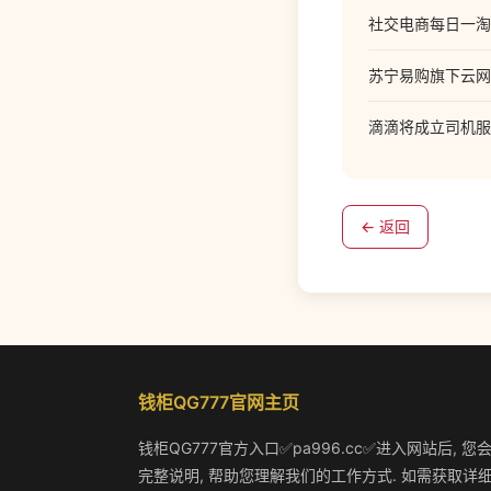
社交电商每日一淘完
苏宁易购旗下云网万
滴滴将成立司机服
← 返回
钱柜QG777官网主页
钱柜QG777官方入口✅pa996.cc✅进入网站后,
完整说明, 帮助您理解我们的工作方式. 如需获取详细