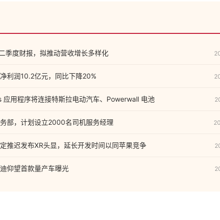
2年二季度财报，拟推动营收增长多样化
2
利润10.2亿元，同比下降20%
2
ngs 应用程序将连接特斯拉电动汽车、Powerwall 电池
2
务部，计划设立2000名司机服务经理
2
定推迟发布XR头显，延长开发时间以同苹果竞争
2
亚迪仰望首款量产车曝光
2