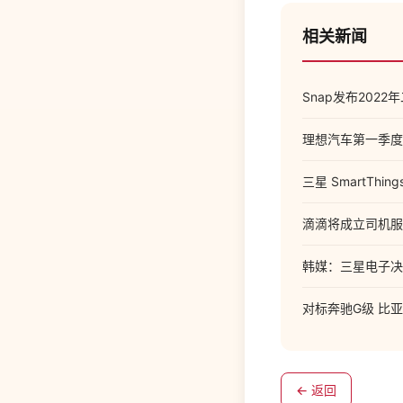
相关新闻
Snap发布202
理想汽车第一季度净
三星 SmartThi
滴滴将成立司机服
韩媒：三星电子决
对标奔驰G级 比
← 返回