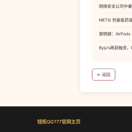
网络安全公司中睿天
METiS 剂泰医
郭明錤：AirPods 
Byju's再获融资
← 返回
钱柜QG777官网主页