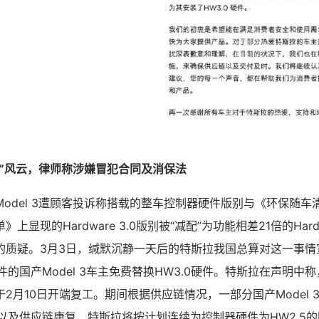
配”风云，律师称涉嫌冒犯合同及消保法
odel 3遭顾客投诉称搭载的整车控制器硬件版别与《环保随车
显现的Hardware 3.0版别被“减配”为功能相差21倍的Hardw
的质疑。3月3日，缄默沉静一天后的特斯拉我国总算对这一事情
硬件的国产Model 3车主免费替换HW3.0硬件。特斯拉在声明中
2月10日开端复工。期间根据供应链情况，一部分国产Model 
能以及供应链康复，特斯拉将按计划连续为控制器硬件为HW2.5的国产