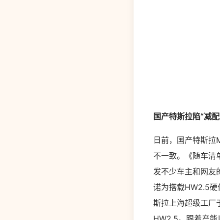
国产特斯拉陷“减
日前，国产特斯拉M
不一致。《随车清单》上
发不少车主和网友
诺为搭载HW2.5
斯拉上海超级工厂于
HW2.5。跟着产