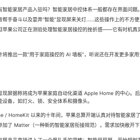
有智能家居产品入驻吗？智能家居中控体系一般都存在界面问题
音帮手奋斗以及耍弄“智能”显现屏来关灯……这些操作上的不方
但苹果公司正在测验处理智能家居操控的挫折感——它有时机真
将推出一款“用于家庭操控的 AI 墙板”，听说还在开发更多家
现屏据称将成为苹果家庭自动化渠道 Apple Home 的中心。
能设备，如灯火、锁、安全体系和摄像头。
Home / HomeKit 以来的十年间，苹果总算开端认真对待智能
加了 Matter（一种新的智能家居衔接规范），需求加快敞开