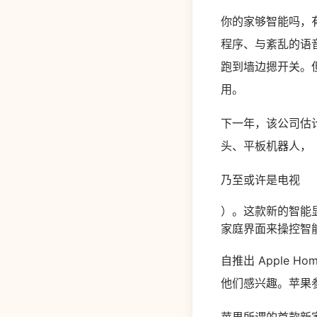
你的家够智能吗，
程序、与紊乱的语
跑到墙边摁开关。
用。
下一年，该公司估计
头、平板机器人，
乃至或许是电视
）。这款新的智能显
家庭界面来操控智
自推出 Apple 
他们感兴趣。苹果参