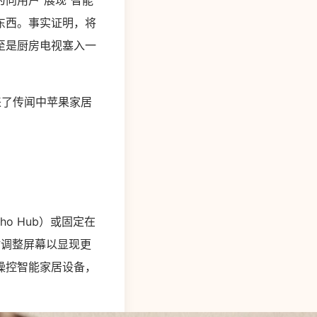
向用户“展现”智能
东西。事实证明，将
至是厨房电视塞入一
。
带来了传闻中苹果家居
o Hub）或固定在
近时调整屏幕以显现更
操控智能家居设备，