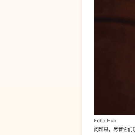
Echo Hub
问题是，尽管它们