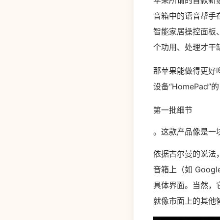
苹果所谓的首款新
音箱中的语音帮手
智能家居操控面板
个功用、处理才干
那苹果能做得更好吗
设备“HomePad”的
第一批细节
。这款产品像是一
依据古尔曼的说法，
音箱上（如 Goog
具体界面。当然，
就像市面上的其他