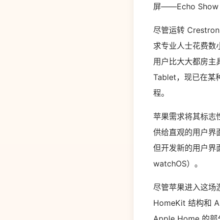
屏——Echo Sh
尽管运转 Crest
求专业人士花费数小时
用户比大大都房主具有
Tablet，现已
程。
苹果需求将其标志
供给直观的用户界
但开发新的用户界面
watchOS）。
尽管苹果进入这场游
HomeKit 结构
Apple Home