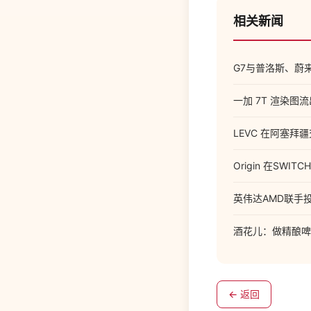
相关新闻
G7与普洛斯、蔚
一加 7T 渲染
LEVC 在阿塞拜疆
Origin 在S
英伟达AMD联手投
酒花儿：做精酿啤
← 返回