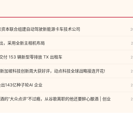
来资本联合组建自动驾驶新能源卡车技术公司
2
图流出，采用全新主相机布局
2
交付 153 辆新型零排放 TX 出租车
2
WITCH新加坡科技创新周大获好评，动点科技全球战略接连开花!
2
出143亿种子轮AI 企业
2
酒的“大众点评”不过瘾，从谷歌离职的他还要醉心酿酒 | 创业
2