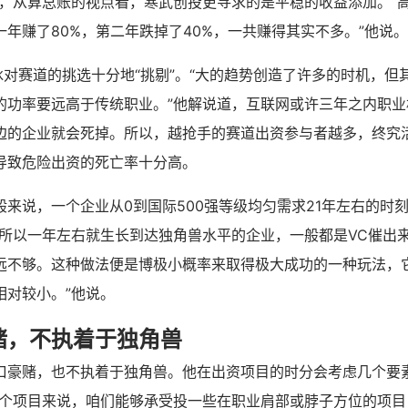
为，从算总账的视点看，寒武创投更寻求的是平稳的收益添加。“
年赚了80%，第二年跌掉了40%，一共赚得其实不多。”他说。
冰对赛道的挑选十分地“挑剔”。“大的趋势创造了许多的时机，但
的功率要远高于传统职业。”他解说道，互联网或许三年之内职业
边的企业就会死掉。所以，越抢手的赛道出资参与者越多，终究
导致危险出资的死亡率十分高。
般来说，一个企业从0到国际500强等级均匀需求21年左右的时
“所以一年左右就生长到达独角兽水平的企业，一般都是VC催出
远不够。这种做法便是博极小概率来取得极大成功的一种玩法，
相对较小。”他说。
赌，不执着于独角兽
口豪赌，也不执着于独角兽。他在出资项目的时分会考虑几个要
单个项目来说，咱们能够承受投一些在职业肩部或脖子方位的项目