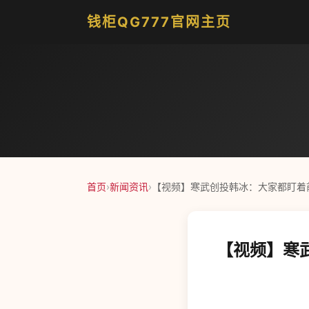
钱柜QG777官网主页
首页
›
新闻资讯
›
【视频】寒武创投韩冰：大家都盯着
【视频】寒