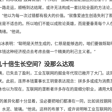
一路走运，顺畅到达结尾，或许无法构成一套比较全面的方法论
。”他以为每一次过错都有极大的价值。“就像爱迪生创造失利了
丝是不适合的。所以咱们不能以成败论英雄，而是要垂青每个人
情绪。”他说。
，韩冰表明：“聪明是天然生成的，仁慈是能够选的，咱们要做既聪
本钱这种经济视点去考虑去做一个精美的利己主义者。”
几十倍生长空间？没那么达观
满，已失去了盈利，工业互联网的掘金年代现已敞开了大门。这
状。此前，连界本钱董事长王玥曾表达观念：拼多多或成为消费
韩冰也以为现在，互联网的垄断者许多存在的是细分职业，通用大职
间的差异化都十分显着，没必要把咱们都凑在一同，比如说找钢网
、水泥、玻璃。”他说。这样的布景下，或许说明晰工业互联网的