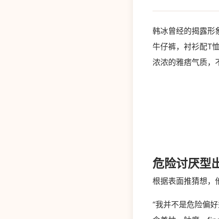
韩冰曾经的揭露形
牛仔裤，衬衫配T
浓浓的雅痞气质，
危险讨厌型出
根据表面推猜想，
“我并不是危险偏好