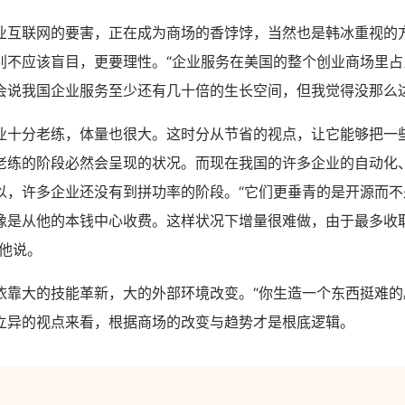
业互联网的要害，正在成为商场的香饽饽，当然也是韩冰重视的
别不应该盲目，更要理性。“企业服务在美国的整个创业商场里占
会说我国企业服务至少还有几十倍的生长空间，但我觉得没那么达
业十分老练，体量也很大。这时分从节省的视点，让它能够把一
老练的阶段必然会呈现的状况。而现在我国的许多企业的自动化、
以，许多企业还没有到拼功率的阶段。“它们更垂青的是开源而不
像是从他的本钱中心收费。这样状况下增量很难做，由于最多收
”他说。
依靠大的技能革新，大的外部环境改变。“你生造一个东西挺难的。
立异的视点来看，根据商场的改变与趋势才是根底逻辑。