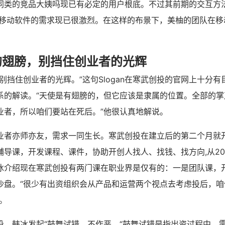
同类的竞品大姨吗现已有必定的用户根底。不过其前期的交互方
其时移动软件的需求现已很激烈。在这样的布景下，美柚的团队在
。
的翅膀，别挡住创业者的光辉
别挡住创业者的光辉。”这句Slogan在寒武创投的官网上十分
系的解读。“天使是有翅膀的，但它应该是隶属的位置。全部的掌
业者，所以咱们要站在死后。”他很认真地解说。
业者亦师亦友，需求一同生长。寒武创投在建立后的第二个月就
辅导课，开发课程、课件，协助开创人找人、找钱、找方向,从20
冰介绍现在寒武创投有两门课在职业界是仅有的：一是团队课，
沙盘。“很少有出资组织会从产品和运营两个视点去考虑投后，咱
。
投，韩冰发起“鼓舞试错、不作恶。“鼓舞试错是指出资过程中，