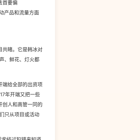
法首要偏
移动产品和流量方面
有目共睹。它是韩冰对
声、鲜花、灯火都
开端给全部的出资项
17年开端又把一些
开创人和高管一同的
们只从项目或活动
需求经过犯错来知道