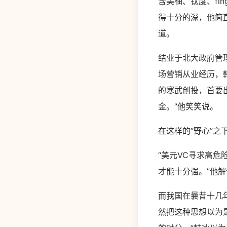
含美柚、钛度、fi
得十分的深，他简
道。
结业于北大政府管
场营销从业经历，韩
的寒武创投，首要
金。”他笑笑说。
在这样的“野心”
“美元VC寻求高
才能十分强。”他解
而我国在曩昔十几
然把这种思想以为