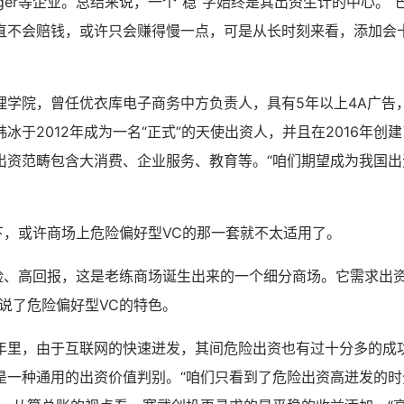
nger等企业。总结来说，一个“稳”字始终是其出资生计的中心。
直不会赔钱，或许只会赚得慢一点，可是从长时刻来看，添加会十
理学院，曾任优衣库电子商务中方负责人，具有5年以上4A广告，
冰于2012年成为一名“正式”的天使出资人，并且在2016年创
出资范畴包含大消费、企业服务、教育等。“咱们期望成为我国出
之下，或许商场上危险偏好型VC的那一套就不太适用了。
危险、高回报，这是老练商场诞生出来的一个细分商场。它需求出
说了危险偏好型VC的特色。
年里，由于互联网的快速迸发，其间危险出资也有过十分多的成
是一种通用的出资价值判别。“咱们只看到了危险出资高迸发的时