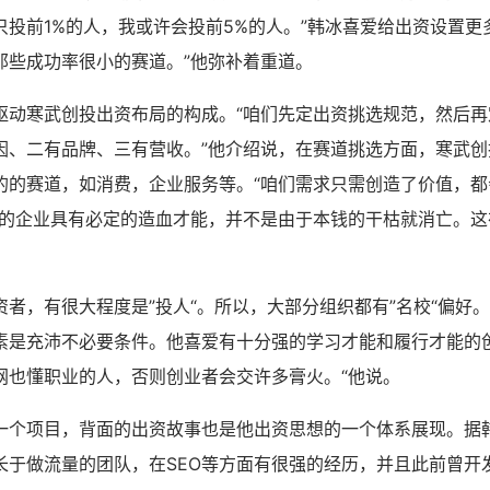
只投前1%的人，我或许会投前5%的人。”韩冰喜爱给出资设置更
那些成功率很小的赛道。”他弥补着重道。
驱动寒武创投出资布局的构成。“咱们先定出资挑选规范，然后再
因、二有品牌、三有营收。”他介绍说，在赛道挑选方面，寒武创
的的赛道，如消费，企业服务等。“咱们需求只需创造了价值，都
样的企业具有必定的造血才能，并不是由于本钱的干枯就消亡。这
资者，有很大程度是”投人“。所以，大部分组织都有”名校“偏好
是充沛不必要条件。他喜爱有十分强的学习才能和履行才能的创业
网也懂职业的人，否则创业者会交许多膏火。“他说。
一个项目，背面的出资故事也是他出资思想的一个体系展现。据
长于做流量的团队，在SEO等方面有很强的经历，并且此前曾开发