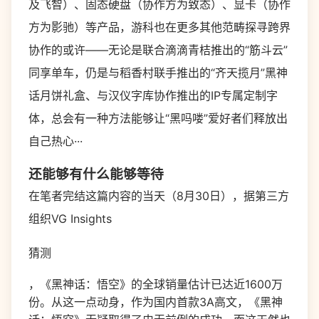
及飞智）、固态硬盘（协作方为致态）、显卡（协作
方为影驰）等产品，游科也在更多其他范畴探寻跨界
协作的或许——无论是联合滴滴青桔推出的“筋斗云”
同享单车，仍是与稻香村联手推出的“齐天揽月”黑神
话月饼礼盒、与汉仪字库协作推出的IP专属定制字
体，总会有一种方法能够让“黑吗喽”爱好者们释放出
自己热心···
还能够有什么能够等待
在笔者完结这篇内容的当天（8月30日），据第三方
组织VG Insights
猜测
，《黑神话：悟空》的全球销量估计已达近1600万
份。从这一点动身，作为国内首款3A高文，《黑神