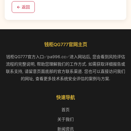
← 返回
钱柜QG777官网主页
钱柜QG777官方入口✅pa996.cc✅进入网站后, 您会看到风险评估
流程的完整说明, 帮助您理解我们的工作方式. 如需获取详细报告或
联系支持, 请留意页面底部的官方联系渠道. 您也可以直接访问我们
的网址, 查看更多技术系统安全评估的案例与方案.
快速导航
首页
关于我们
新闻资讯