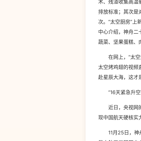
术、残渣收集高温
排放标准；其次是
次。“太空厨房”
中心介绍，神舟二
蔬菜、坚果蛋糕、
在网上，“太空烧
太空烤鸡翅的视频
赴星辰大海，这才是
“16天紧急升空
近日，央视网的报
现中国航天硬核实力
11月25日，神