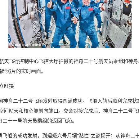
航天飞行控制中心飞控大厅拍摄的神舟二十号航天员乘组和神舟
福”照片的实时画面。
立旺摄
国神舟二十二号飞船发射取得圆满成功。飞船入轨后顺利完成状态
于空间站天和核心舱前向端口。交会对接完成后，神舟二十二号飞
舟二十一号航天员乘组的返回飞船。
船的成功发射，到嫦娥六号月壤“黏性”之谜揭开；从神舟二