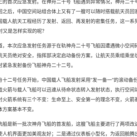
上的首次应急发射。在神舟二十号飞船遇到异常情况，神舟二十
回之后，中国空间站组合体上又有了一艘可以随时搭载航天员回
国载人航天工程经历了发射、返回、再发射的密集任务，这一系
发射又是怎样实现的呢？
本次应急发射任务源于在轨神舟二十号飞船因遭遇微小空间
航天员绝对安全，指挥部决定启动备份方案，让航天员乘组乘坐
时紧急发射备份飞船神舟二十二号。
二号任务开始，中国载人飞船发射采用“发一备一”的滚动备
载火箭与载人飞船可以迅速从待命状态转入发射状态，执行空间
射火箭系统有三个不变：生命至上、安全第一的理念不变，火箭
体方案基本不变。
是新一批次神舟飞船的首发船，这艘飞船主要进行了两项改
使人机界面更加美观友好；二是通过仪表板小型化，为返回舱腾