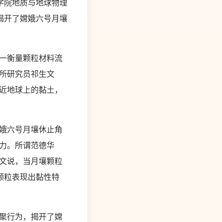
学院地质与地球物理
揭开了嫦娥六号月壤
一衡量颗粒材料流
所研究员祁生文
近地球上的黏土，
娥六号月壤休止角
电力。所谓范德华
文说，当月壤颗粒
颗粒表现出黏性特
聚行为，揭开了嫦