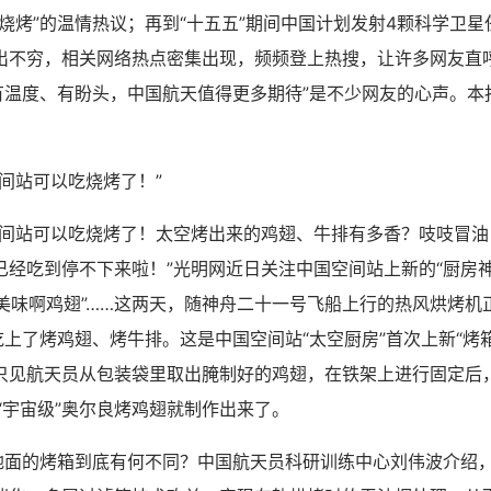
烧烤”的温情热议；再到“十五五”期间中国计划发射4颗科学卫星
出不穷，相关网络热点密集出现，频频登上热搜，让许多网友直呼
、有温度、有盼头，中国航天值得更多期待”是不少网友的心声。本
站可以吃烧烤了！”
站可以吃烧烤了！太空烤出来的鸡翅、牛排有多香？吱吱冒油
已经吃到停不下来啦！”光明网近日关注中国空间站上新的“厨房神
“美味啊鸡翅”……这两天，随神舟二十一号飞船上行的热风烘烤
吃上了烤鸡翅、烤牛排。这是中国空间站“太空厨房”首次上新“烤
只见航天员从包装袋里取出腌制好的鸡翅，在铁架上进行固定后
“宇宙级”奥尔良烤鸡翅就制作出来了。
面的烤箱到底有何不同？中国航天员科研训练中心刘伟波介绍