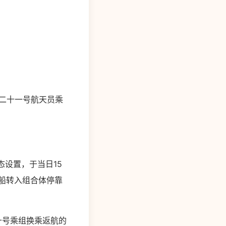
二十一号航天员乘
设置，于当日15
船转入组合体停靠
十号乘组换乘返航的