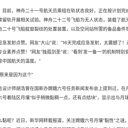
前，神舟二十一号航天员乘组在轨状态良好，正在按计划完
续留轨开展相关试验。神舟二十二号飞船为无人状态，装载了航
舟二十号飞船舷窗裂纹的处置装置，以及空间站所需的备品备件
发射点赞。网友“大山”说：“16天完成应急发射，太震撼了！
业素养点赞！”网友“独孤剑圣”说：“看到‘发一备一’的机制特
是中国航天的温度。”
来是因为这个”
计师胡浩曾在国新办嫦娥六号任务新闻发布会上提到过，在
六号着陆区月壤“似乎稍微黏稠一点，还有点结块”，显示出与月
。
呢？近日，新华网转载报道，关注嫦娥六号月壤“黏性”之谜