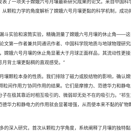
发表了一项关于嫦娥六号月壤最新研究成果的论文。来自中国科
，从颗粒力学的角度解析了嫦娥六号月壤更黏的科学机制，成功
斗实验和滚筒实验，精确测量了嫦娥六号月壤的休止角——这
”论文第一作者兼共同通讯作者、中国科学院地质与地球物理研究
示，嫦娥六号月壤的休止角显著大于月球正面样品，其流动性更接
号月背土壤更黏稠的直观感受。”
壤颗粒本身的性质。我们排除了磁力或胶结物的影响，确认嫦
‘颗粒间作用力’协同作用的结果。它们是摩擦力、范德华力和静
分子在极其靠近时相互吸引的、微弱却无处不在的吸引力。”祁生
范德华力和静电力的作用就会显著增强，从而使本来不黏的矿物
的深入研究，首次从颗粒力学角度，系统阐释了月壤的独特黏