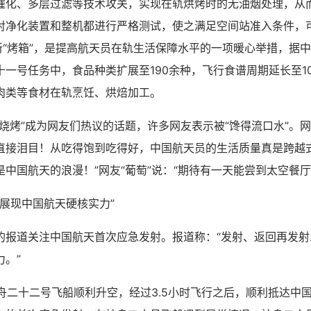
催化、多层过滤等技术攻关，实现在轨烘烤时的无油烟处理，从
对净化装置和整机都进行严格测试，使之满足空间站准入条件，可
上新“烤箱”，是提高航天员在轨生活保障水平的一项暖心举措，据
十一号任务中，食品种类扩展至190余种，飞行食谱周期延长至1
肉类等食材在轨烹饪、烘焙加工。
烤”成为网友们热议的话题，许多网友表示被“馋得流口水”。网友
直接泪目！从吃得饱到吃得好，中国航天员的生活质量真是跨越
中国航天的浪漫！”网友“葡萄”说：“期待有一天能尝到太空餐厅
展现中国航天硬核实力”
道关注中国航天首次应急发射。报道称：“发射、返回再发射…
。”
舟二十二号飞船顺利升空，经过3.5小时飞行之后，顺利抵达中