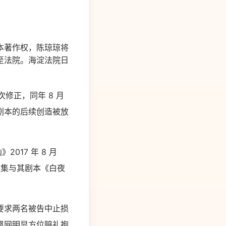
本著作权，陈琼琼将
至法院。海淀法院日
次修正，同年 8 月
剧本的后续创造被放
17 年 8 月
四集与其剧本《白夜
要求两名被告中止损
凰网明显方位赔礼抱