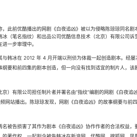
称，此前优酷播出的网剧《白夜追凶》被以为侵略陈琼琼同名剧
韩冰（笔名指纹）和出品公司优酷信息技术（北京）有限公司诉
在进一步审理中。
与韩冰在 2012 年 4 月开端以刑侦为体裁一起创造剧本。经屡
事纲要和前四集的剧本创造，但一向没有找到适宜的制片人，该
京）有限公司担任制片者并署名由“指纹”编剧的网剧《白夜追凶》20
酷视频网站播出。陈琼琼发现，网剧《白夜追凶》的故事纲要与前
两名被告损害了其作为剧本《白夜追凶》协作作者的合法权益，
》的著作权，一起判令被告韩冰在新浪网、优酷网、搜狐网、凤