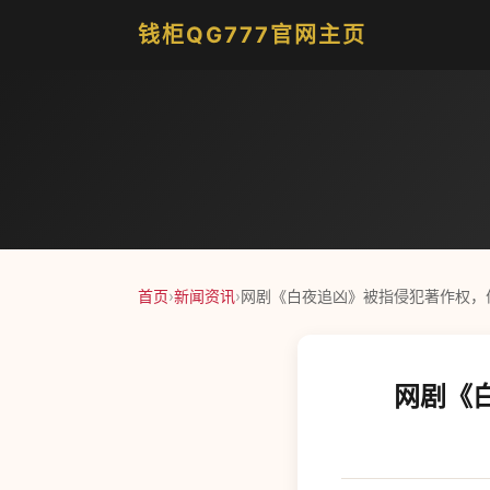
钱柜QG777官网主页
首页
›
新闻资讯
›
网剧《白夜追凶》被指侵犯著作权，
网剧《