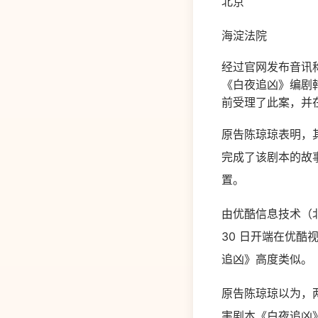
北京
海淀法院
经过官网发布音讯
《白夜追凶》编剧
前受理了此案，并
原告陈琼琼表明，其
完成了该剧本的故
置。
由优酷信息技术（北
30 日开端在优
追凶》高度类似。
原告陈琼琼以为，
害剧本《白夜追凶