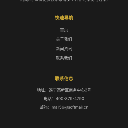
快速导航
首页
关于我们
新闻资讯
联系我们
联系信息
地址：遂宁高新区商务中心2号
电话：400-879-4790
邮箱：mail56@softmail.cn