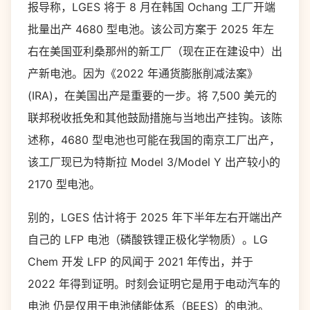
报导称，LGES 将于 8 月在韩国 Ochang 工厂开端
批量出产 4680 型电池。该公司方案于 2025 年左
右在美国亚利桑那州的新工厂（现在正在建设中）出
产新电池。因为《2022 年通货膨胀削减法案》
(IRA)，在美国出产是重要的一步。将 7,500 美元的
联邦税收抵免和其他鼓励措施与当地出产挂钩。该陈
述称，4680 型电池也可能在我国的南京工厂出产，
该工厂现已为特斯拉 Model 3/Model Y 出产较小的
2170 型电池。
别的，LGES 估计将于 2025 年下半年左右开端出产
自己的 LFP 电池（磷酸铁锂正极化学物质）。LG
Chem 开发 LFP 的风闻于 2021 年传出，并于
2022 年得到证明。时刻会证明它是用于电动汽车的
电池 仍是仅用于电池储能体系（BEES）的电池。