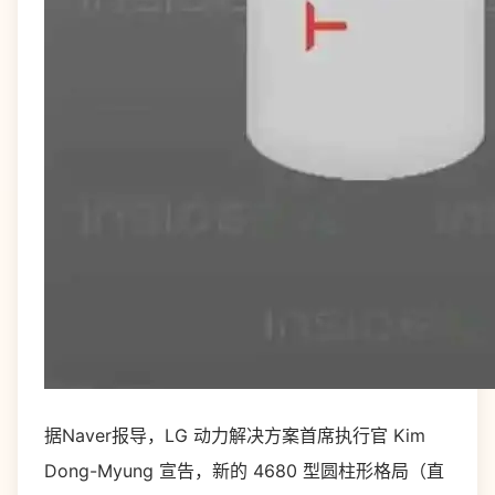
据Naver报导，LG 动力解决方案首席执行官 Kim
Dong-Myung 宣告，新的 4680 型圆柱形格局（直