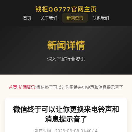
钱柜QG777官网主页
首页
关于我们
新闻资讯
联系我们
新闻详情
深入了解行业资讯
首页
›
新闻资讯
›
微信终于可以让你更换来电铃声和消息提示音了
微信终于可以让你更换来电铃声和
消息提示音了
发布时间：2026-06-08 01:40:14