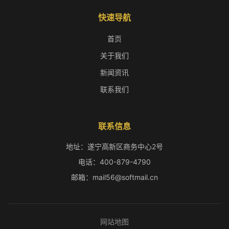
快速导航
首页
关于我们
新闻资讯
联系我们
联系信息
地址：遂宁高新区商务中心2号
电话：400-879-4790
邮箱：mail56@softmail.cn
网站地图