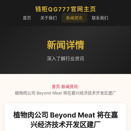
钱柜QG777官网主页
首页
关于我们
新闻资讯
联系我们
新闻详情
深入了解行业资讯
首页
›
新闻资讯
›
植物肉公司 Beyond Meat 将在嘉兴经济技术开发区建厂
植物肉公司 Beyond Meat 将在嘉
兴经济技术开发区建厂