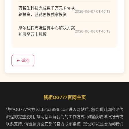
万智生科技完成数千万元 Pre-A
2026-06-07 01:40:13
轮投资，蓝驰创投独家投资
摩尔线程夸娥智算中心解决方案
2026-06-06 01:40:13
扩展至万卡规模
← 返回
钱柜QG777官网主页
钱柜QG777官方入口✅pa996.cc✅进入网站后, 您会看到风险评估
流程的完整说明, 帮助您理解我们的工作方式. 如需获取详细报告或
联系支持, 请留意页面底部的官方联系渠道. 您也可以直接访问我们